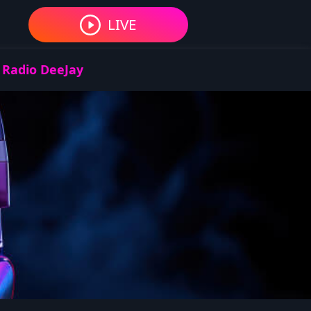
LIVE
 Radio DeeJay