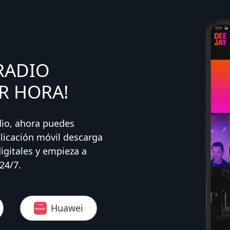
RADIO
R HORA!
dio, ahora puedes
licación móvil descarga
digitales y empieza a
24/7.
Huawei