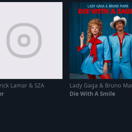
rick Lamar & SZA
Lady Gaga & Bruno Ma
er
Die With A Smile