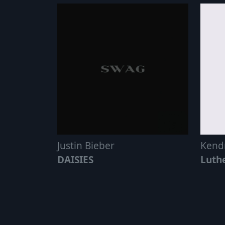
Justin Bieber
Kend
DAISIES
Luth