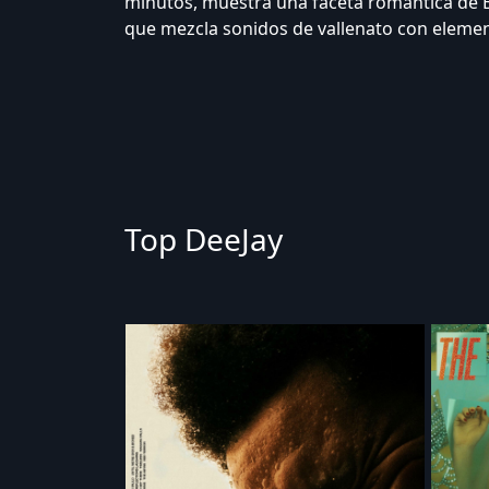
minutos, muestra una faceta romántica de 
que mezcla sonidos de vallenato con elemen
Top DeeJay