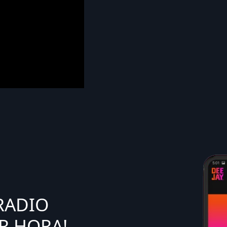
RADIO
R HORA!