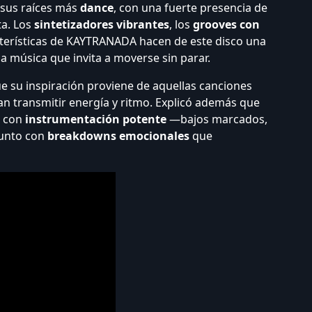
 sus raíces más
dance
, con una fuerte presencia de
ta. Los
sintetizadores vibrantes
, los
grooves con
acterísticas de KAYTRANADA hacen de este disco una
la música que invita a moverse sin parar.
ue su inspiración proviene de aquellas canciones
an transmitir energía y ritmo. Explicó además que
s con
instrumentación potente
—bajos marcados,
junto con
breakdowns emocionales
que